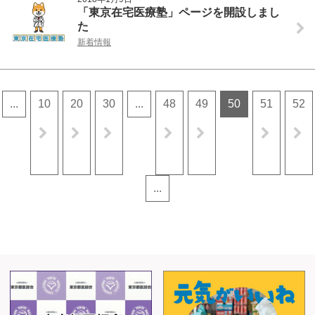
「東京在宅医療塾」ページを開設しまし
た
新着情報
...
10
20
30
...
48
49
50
51
52
...