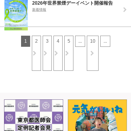
2026年世界禁煙デーイベント開催報告
新着情報
1
2
3
4
5
...
10
...