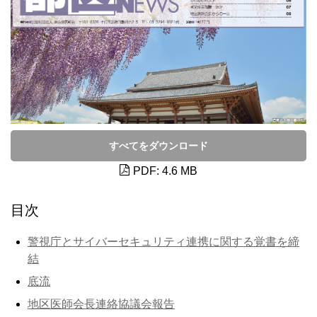
すべてをダウンロード
PDF: 4.6 MB
目次
警視庁とサイバーセキュリティ連携に関する覚書を締
結
底流
地区医師会長連絡協議会報告