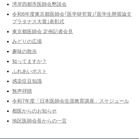
湾岸四都市医師会懇談会
令和6年度東京都医師会｢医学研究賞｣｢医学生懸賞論文
プラタナス大賞｣表彰式
東京都医師会 定例記者会見
みどりの広場
趣味の散歩
知ってますか？
ふれあいポスト
感染症豆知識
無声拝聴
令和7年度「日本医師会生涯教育講座」スケジュール
都医からのお知らせ
地区医師会長からの一言