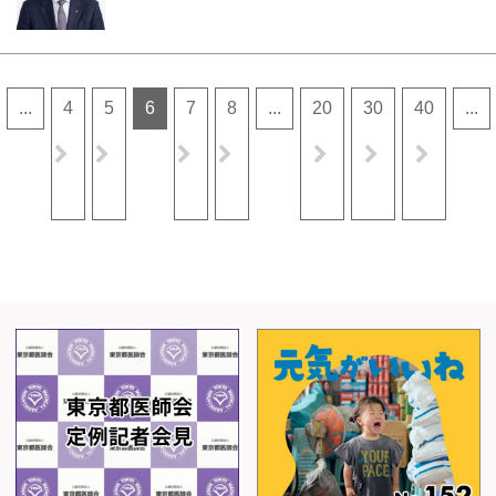
...
4
5
6
7
8
...
20
30
40
...