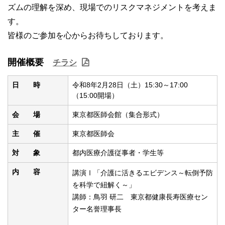
ズムの理解を深め、現場でのリスクマネジメントを考えま
す。
皆様のご参加を心からお待ちしております。
開催概要
チラシ
日 時
令和8年2月28日（土）15:30～17:00
（15:00開場）
会 場
東京都医師会館（集合形式）
主 催
東京都医師会
対 象
都内医療介護従事者・学生等
内 容
講演Ⅰ「介護に活きるエビデンス～転倒予防
を科学で紐解く～」
講師：鳥羽 研二 東京都健康長寿医療セン
ター名誉理事長