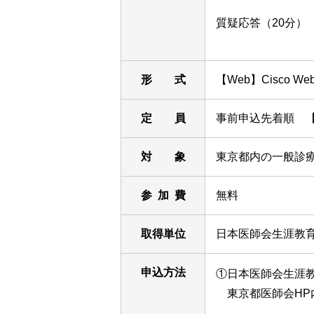
質疑応答（20分）
形 式
【Web】Cisco Web
定 員
事前申込先着順 【W
対 象
東京都内の一般診
参 加 費
無料
取得単位
日本医師会生涯教育
申込方法
①日本医師会生涯
東京都医師会HP