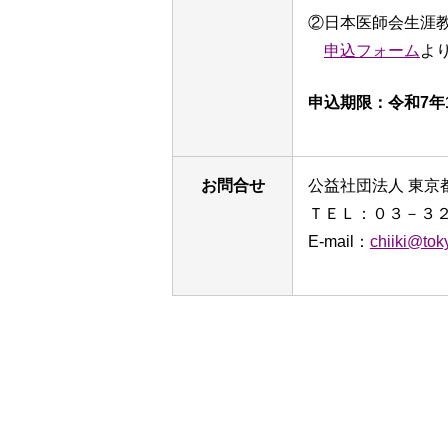
②日本医師会生涯
申込フォーム
よ
申込期限：令和7年
お問合せ
公益社団法人 東京
ＴＥＬ：０３－３
E-mail：
chiiki@tok