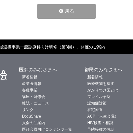
戻る
地域連携事業一般診療科向け研修（第3回）」開催のご案内
医師のみなさまへ
都民のみなさまへ
新着情報
新着情報
産業医情報
医療機関を探す
各種事業
かかりつけ医とは
講座・研修会
フレイル予防
雑誌・ニュース
認知症対策
リンク
在宅療養
DocuShare
ACP（人生会議）
入会のご案内
HIV検査・相談
医師会員向けコンテンツ一覧
予防接種のお話