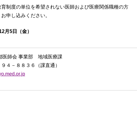
教育制度の単位を希望されない医師および医療関係職種の方
りお申し込みください。
12月5日（金）
都医師会 事業部 地域医療課
２９４－８８３６（課直通）
yo.med.or.jp