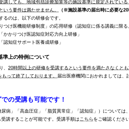
受講しても、地域包括診療加算等の施設基準に規定されている
という要件は満たせません。
（※施設基準の届出時に必要な2
するのは、以下の研修会です。
りつけ医機能研修制度」の応用研修（認知症に係る講義に限る
「かかりつけ医認知症対応力向上研修」
「認知症サポート医養成研修」
基準上の特例について
り、
20時間以上の研修を受講するという要件を満たさなくとも
日をもって終了しております。
届出医療機関におかれましては、計
グでの受講も可能です！
糖尿病」「高血圧症」「脂質異常症」「認知症」）については
）でも受講することが可能です。受講手順は
こちら
をご確認くださ