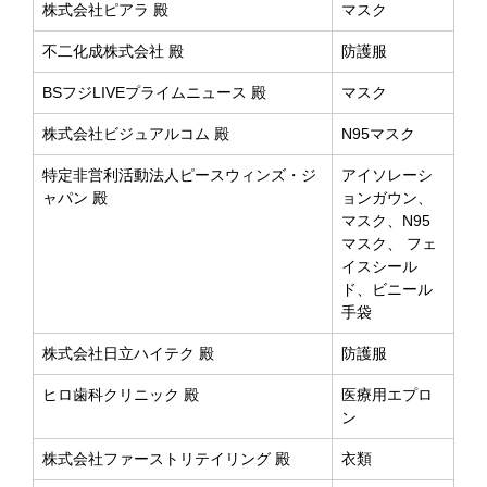
株式会社ピアラ 殿
マスク
不二化成株式会社 殿
防護服
BSフジLIVEプライムニュース 殿
マスク
株式会社ビジュアルコム 殿
N95マスク
特定非営利活動法人ピースウィンズ・ジ
アイソレーシ
ャパン 殿
ョンガウン、
マスク、N95
マスク、 フェ
イスシール
ド、ビニール
手袋
株式会社日立ハイテク 殿
防護服
ヒロ歯科クリニック 殿
医療用エプロ
ン
株式会社ファーストリテイリング 殿
衣類