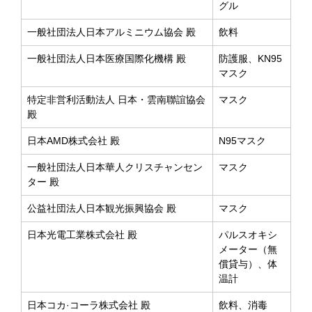
グル
一般社団法人日本アルミニウム協会 殿
飲料
一般社団法人日本医療国際化機構 殿
防護服、KN95
マスク
特定非営利活動法人 日本・雲南聯誼協会
マスク
殿
日本AMD株式会社 殿
N95マスク
一般社団法人日本華人クリスチャンセン
マスク
ター 殿
公益社団法人日本観光振興協会 殿
マスク
日本光電工業株式会社 殿
パルスオキシ
メーター（無
償貸与）、体
温計
日本コカ·コーラ株式会社 殿
飲料、消毒