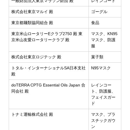
一般財団法人東京マラソン財団 殿
レインコート
株式会社東京マルイ 殿
ゴーグル
東京都麺類協同組合 殿
食品
東京米山ロータリーEクラブ2750 殿 東
マスク、KN95
京米山友愛ロータリークラブ 殿
マスク、防護
服
株式会社東京ロジテック 殿
菓子類
トタル・インターナショナルSA日本支社
N95マスク
殿
doTERRA CPTG Essential Oils Japan 合
レインコー
同会社 殿
ト、防護服、
フェイスガー
ド
トナミ運輸株式会社 殿
マスク、プラ
スチックガウ
ン