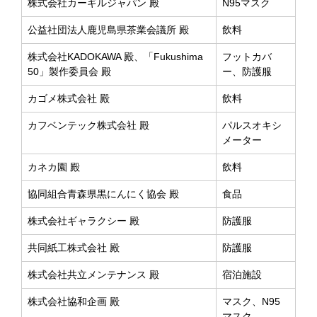
株式会社カーギルジャパン 殿
N95マスク
公益社団法人鹿児島県茶業会議所 殿
飲料
株式会社KADOKAWA 殿、「Fukushima
フットカバ
50」製作委員会 殿
ー、防護服
カゴメ株式会社 殿
飲料
カフベンテック株式会社 殿
パルスオキシ
メーター
カネカ園 殿
飲料
協同組合青森県黒にんにく協会 殿
食品
株式会社ギャラクシー 殿
防護服
共同紙工株式会社 殿
防護服
株式会社共立メンテナンス 殿
宿泊施設
株式会社協和企画 殿
マスク、N95
マスク