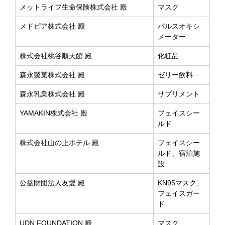
メットライフ生命保険株式会社 殿
マスク
メドピア株式会社 殿
パルスオキシ
メーター
株式会社桃谷順天館 殿
化粧品
森永製菓株式会社 殿
ゼリー飲料
森永乳業株式会社 殿
サプリメント
YAMAKIN株式会社 殿
フェイスシー
ルド
株式会社山の上ホテル 殿
フェイスシー
ルド、宿泊施
設
公益財団法人友愛 殿
KN95マスク、
フェイスガー
ド
UDN FOUNDATION 殿
マスク