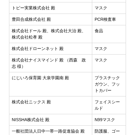
トピー実業株式会社 殿
マスク
豊田合成株式会社 殿
PCR検査車
株式会社ドール 殿、株式会社大治 殿、
食品
株式会社松孝 殿
株式会社ドローンネット 殿
マスク
株式会社ナイスマインド 殿 （西森 政
マスク
志 様）
にじいろ保育園 大泉学園南 殿
プラスチック
ガウン、フッ
トカバー
株式会社ニックス 殿
フェイスシー
ルド
NISSHA株式会社 殿
N99マスク
一般社団法人日中一帯一路促進協会 殿
防護服、ゴー